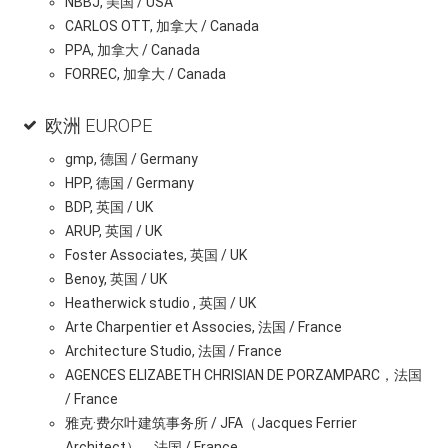
NBBJ, 美国 / USA
CARLOS OTT, 加拿大 / Canada
PPA, 加拿大 / Canada
FORREC, 加拿大 / Canada
欧洲 EUROPE
gmp, 德国 / Germany
HPP, 德国 / Germany
BDP, 英国 / UK
ARUP, 英国 / UK
Foster Associates, 英国 / UK
Benoy, 英国 / UK
Heatherwick studio , 英国 / UK
Arte Charpentier et Associes, 法国 / France
Architecture Studio, 法国 / France
AGENCES ELIZABETH CHRISIAN DE PORZAMPARC，法国
/ France
雅克·费尔叶建筑事务所 / JFA（Jacques Ferrier
Architect），法国 / France