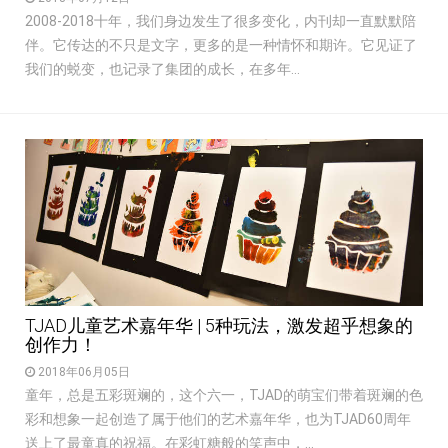
2008-2018十年，我们身边发生了很多变化，内刊却一直默默陪
伴。它传达的不只是文字，更多的是一种情怀和期许。它见证了
我们的蜕变，也记录了集团的成长，在多年...
TJAD儿童艺术嘉年华 | 5种玩法，激发超乎想象的
创作力！
2018年06月05日
童年，总是五彩斑斓的，这个六一，TJAD的萌宝们带着斑斓的色
彩和想象一起创造了属于他们的艺术嘉年华，也为TJAD60周年
送上了最童真的祝福。在彩虹糖般的笑声中，...