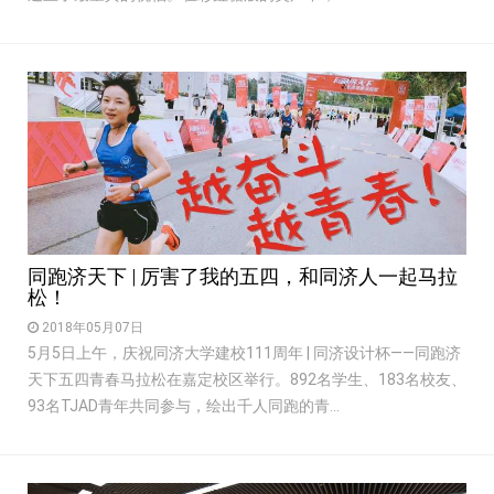
同跑济天下 | 厉害了我的五四，和同济人一起马拉
松！
2018年05月07日
5月5日上午，庆祝同济大学建校111周年 | 同济设计杯——同跑济
天下五四青春马拉松在嘉定校区举行。892名学生、183名校友、
93名TJAD青年共同参与，绘出千人同跑的青...