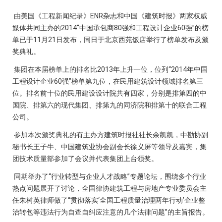
由美国《工程新闻纪录》ENR杂志和中国《建筑时报》两家权威
媒体共同主办的2014“中国承包商80强和工程设计企业60强”的榜
单已于11月21日发布，同日于北京西苑饭店举行了榜单发布及颁
奖典礼。
集团在本届榜单上的排名比2013年上升一位，位列“2014年中国
工程设计企业60强”榜单第九位，在民用建筑设计领域排名第三
位。排名前十位的民用建设设计院共有四家，分别是排第四的中
国院、排第六的现代集团、排第九的同济院和排第十的联合工程
公司。
参加本次颁奖典礼的有主办方建筑时报社社长余凯凯，中勘协副
秘书长王子牛、中国建筑业协会副会长徐义屏等领导及嘉宾，集
团技术质量部参加了会议并代表集团上台领奖。
同期举办了“行业转型与企业人才战略”专题论坛，围绕多个行业
热点问题展开了讨论，全国律协建筑工程与房地产专业委员会主
任朱树英律师做了“贯彻落实‘全国工程质量治理两年行动’企业整
治转包等违法行为自查自纠应注意的几个法律问题”的主旨报告。