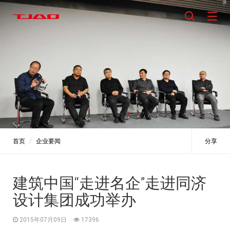
首页
企业要闻
分享
建筑中国“走进名企”走进同济
设计集团成功举办
2015年07月09日
17396