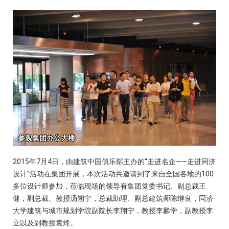
2015年7月4日，由建筑中国俱乐部主办的“走进名企——走进同济
设计”活动在集团开展，本次活动共邀请到了来自全国各地的100
多位设计师参加，莅临现场的领导有集团党委书记、副总裁王
健，副总裁、教授汤朔宁，总裁助理、副总建筑师陈继良，同济
大学建筑与城市规划学院副院长李翔宁，教授李麟学，副教授李
立以及副教授袁烽。