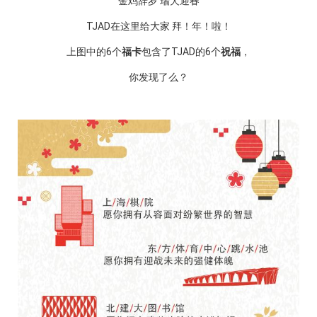
金鸡辞岁 瑞犬迎春
TJAD在这里给大家 拜！年！啦！
上图中的6个
福卡
包含了TJAD的6个
祝福
，
你发现了么？