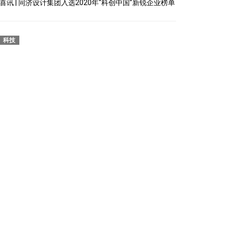
喜讯 | 同济设计集团入选2020年“科创中国”新锐企业榜单
科技