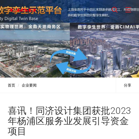
首页
企业要闻
分享
喜讯！同济设计集团获批2023
年杨浦区服务业发展引导资金
项目