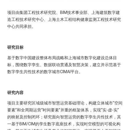
项目由集团工程技术研究院、BIM技术事业部、上海建筑数字建
造工程技术研究中心、上海土木工程结构健康监测工程技术研究
中心共同承担。
研究目标
基于数字中国建设整体布局战略和上海城市数字化建设总体目
标，围绕数字孪生、数据联动贯通及智慧决策，建立并示范基于
数字孪生共性技术的数字城市CIMAI平台。
研究内容
项目主要研究区域级城市智慧运营基础理论，构建立体城市“空间
要素”和全周期运营“时间要素”并重的框架体系，实现“实-虚-实”
的映射及控制闭环；研究面向智慧运营的数字孪生共性技术，其
一基于BIM/CIM的孪生数字底座技术，实现时空模型的可视化构