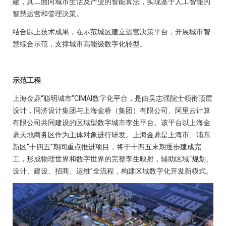
建，其二面向城市生活及产业的智能算法，实现基于人工智能的
智慧运营和管理决策。
结合以上技术成果，在示范城区建立运营决策平台，开展城市智
慧综合示范，支撑城市高能级数字化转型。
示范工程
上海金鼎“聪明城市”CIMAI数字化平台，是由吴志强院士领衔顶层
设计，同济设计集团与上海金桥（集团）有限公司、阿里云计算
有限公司共同建设的区域型数字城市孪生平台。该平台以上海金
鼎天地商务区作为主体对象进行研发。上海金鼎是上海市、浦东
新区“十四五”期间重点推进项目，将于十四五末期逐步建成完
工，形成物理世界和数字世界的完整孪生映射，辅助区域“规划、
设计、建设、招商、运维”全流程，构建区域数字化开发新模式。