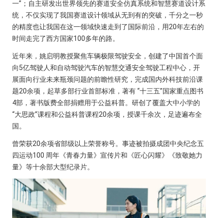
一”；自主研发出世界领先的赛道安全仿真系统和智慧赛道设计系
统，不仅实现了我国赛道设计领域从无到有的突破，千分之一秒
的精度也让我国在这一领域快速走到了国际前沿，用20年左右的
时间走完了西方国家100多年的路。
近年来，姚启明教授聚焦车辆极限驾驶安全，创建了中国首个面
向5亿驾驶人和自动驾驶汽车的智慧交通安全驾驶工程中心，开
展面向行业未来瓶颈问题的前瞻性研究，完成国内外科技前沿课
题20余项，起草多部行业首部标准，著有 “十三五”国家重点图书
4部，著书版费全部捐赠用于公益科普。研创了覆盖大中小学的
“大思政”课程和公益科普课程20余项，授课千余次，足迹遍布全
国。
曾荣获20余项省部级以上荣誉称号。事迹被拍摄成团中央纪念五
四运动100 周年《青春力量》宣传片和《匠心闪耀》《致敬她力
量》等十余部大型纪录片。