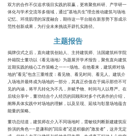
双方的合作不仅追求项目实践的双赢，更将聚焦科研、产学研一
体化与学术交流等多领域，通过“基地共生”理念推动建筑与场地
记忆、环境肌理的深度融合，期待这一平台能在新形势下形成示
范性创新成果，为行业未来挑战开辟扎实路径。
主题报告
揭牌仪式之后，直向建筑创始人、主持建筑师、法国建筑科学院
外籍院士董功以《看见场地》为题展开学术报告，聚焦直向建筑
近期实践的核心工作策略之一——场地。在他看来，建筑师对场
地的“看见”包含三重维度：看见物、看见时间、看见人。建筑介
入场地并最终成为场地的一部分，其真正价值在于揭示那些不可
见的内涵，将平凡转化为不凡，并赋予物、时间与人以尊严。在
后续分享中，董功结合个人经历的回顾和对多个代表作的介绍，
阐释具体实践中对场地的理解，以及呈现、延续与彰显场地蕴含
能量的策略。
董功总结道，建筑师在介入不同场地时，需敏锐判断新建建筑应
扮演的角色——是谦和的“回应者”还是积极的“激发者”，这并无定