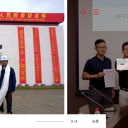
分享
4
/ 5