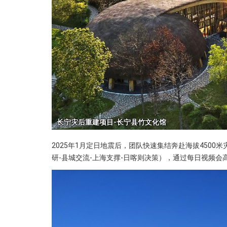
2025年1月定日地震后，团队快速集结奔赴海拔4500
研-县城交流-上海支撑-日喀则决策），通过每日视频