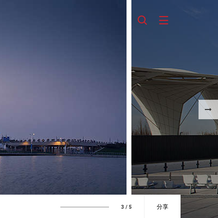
分享
3
/ 5