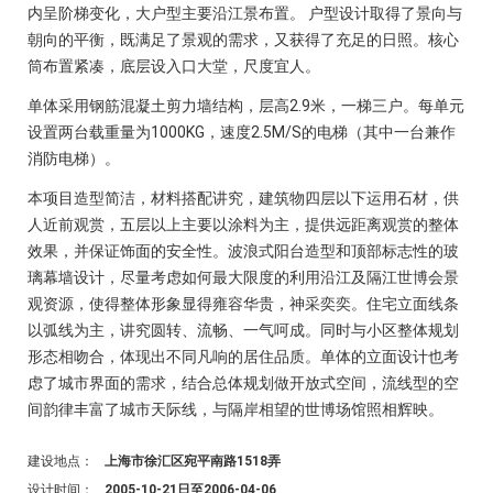
内呈阶梯变化，大户型主要沿江景布置。 户型设计取得了景向与
朝向的平衡，既满足了景观的需求，又获得了充足的日照。核心
筒布置紧凑，底层设入口大堂，尺度宜人。
单体采用钢筋混凝土剪力墙结构，层高2.9米，一梯三户。每单元
设置两台载重量为1000KG，速度2.5M/S的电梯（其中一台兼作
消防电梯）。
本项目造型简洁，材料搭配讲究，建筑物四层以下运用石材，供
人近前观赏，五层以上主要以涂料为主，提供远距离观赏的整体
效果，并保证饰面的安全性。波浪式阳台造型和顶部标志性的玻
璃幕墙设计，尽量考虑如何最大限度的利用沿江及隔江世博会景
观资源，使得整体形象显得雍容华贵，神采奕奕。住宅立面线条
以弧线为主，讲究圆转、流畅、一气呵成。同时与小区整体规划
形态相吻合，体现出不同凡响的居住品质。单体的立面设计也考
虑了城市界面的需求，结合总体规划做开放式空间，流线型的空
间韵律丰富了城市天际线，与隔岸相望的世博场馆照相辉映。
建设地点：
上海市徐汇区宛平南路1518弄
设计时间：
2005-10-21日至2006-04-06