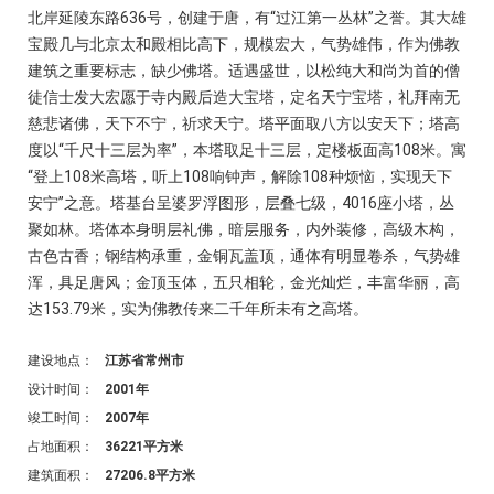
北岸延陵东路636号，创建于唐，有“过江第一丛林”之誉。其大雄
宝殿几与北京太和殿相比高下，规模宏大，气势雄伟，作为佛教
建筑之重要标志，缺少佛塔。适遇盛世，以松纯大和尚为首的僧
徒信士发大宏愿于寺内殿后造大宝塔，定名天宁宝塔，礼拜南无
慈悲诸佛，天下不宁，祈求天宁。塔平面取八方以安天下；塔高
度以“千尺十三层为率”，本塔取足十三层，定楼板面高108米。寓
“登上108米高塔，听上108响钟声，解除108种烦恼，实现天下
安宁”之意。塔基台呈婆罗浮图形，层叠七级，4016座小塔，丛
聚如林。塔体本身明层礼佛，暗层服务，内外装修，高级木构，
古色古香；钢结构承重，金铜瓦盖顶，通体有明显卷杀，气势雄
浑，具足唐风；金顶玉体，五只相轮，金光灿烂，丰富华丽，高
达153.79米，实为佛教传来二千年所未有之高塔。
建设地点：
江苏省常州市
设计时间：
2001年
竣工时间：
2007年
占地面积：
36221平方米
建筑面积：
27206.8平方米