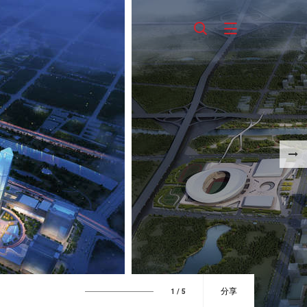
分享
1
/ 5