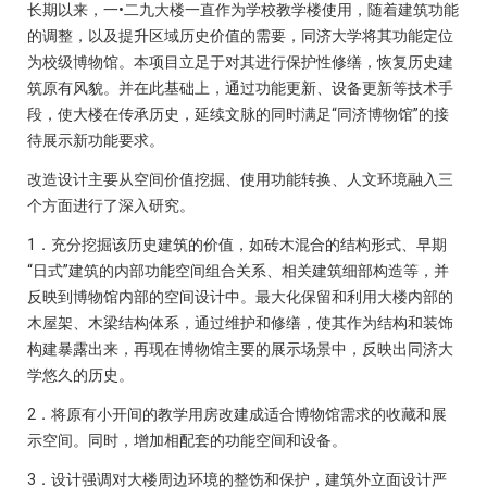
长期以来，一•二九大楼一直作为学校教学楼使用，随着建筑功能
的调整，以及提升区域历史价值的需要，同济大学将其功能定位
为校级博物馆。本项目立足于对其进行保护性修缮，恢复历史建
筑原有风貌。并在此基础上，通过功能更新、设备更新等技术手
段，使大楼在传承历史，延续文脉的同时满足“同济博物馆”的接
待展示新功能要求。
改造设计主要从空间价值挖掘、使用功能转换、人文环境融入三
个方面进行了深入研究。
1．充分挖掘该历史建筑的价值，如砖木混合的结构形式、早期
“日式”建筑的内部功能空间组合关系、相关建筑细部构造等，并
反映到博物馆内部的空间设计中。最大化保留和利用大楼内部的
木屋架、木梁结构体系，通过维护和修缮，使其作为结构和装饰
构建暴露出来，再现在博物馆主要的展示场景中，反映出同济大
学悠久的历史。
2．将原有小开间的教学用房改建成适合博物馆需求的收藏和展
示空间。同时，增加相配套的功能空间和设备。
3．设计强调对大楼周边环境的整饬和保护，建筑外立面设计严