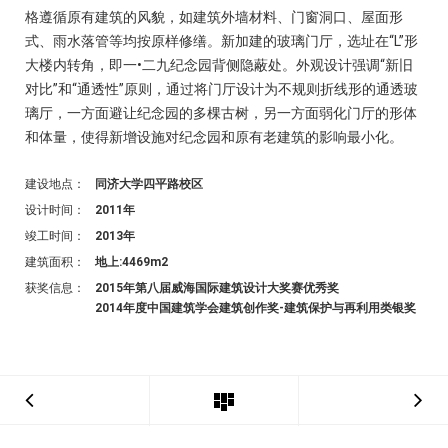
格遵循原有建筑的风貌，如建筑外墙材料、门窗洞口、屋面形
式、雨水落管等均按原样修缮。新加建的玻璃门厅，选址在“L”形
大楼内转角，即一•二九纪念园背侧隐蔽处。外观设计强调“新旧
对比”和“通透性”原则，通过将门厅设计为不规则折线形的通透玻
璃厅，一方面避让纪念园的多棵古树，另一方面弱化门厅的形体
和体量，使得新增设施对纪念园和原有老建筑的影响最小化。
建设地点：
同济大学四平路校区
设计时间：
2011年
竣工时间：
2013年
建筑面积：
地上:4469m2
获奖信息：
2015年第八届威海国际建筑设计大奖赛优秀奖
2014年度中国建筑学会建筑创作奖-建筑保护与再利用类银奖