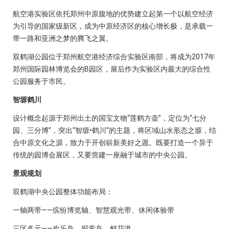
航空港实验区依托郑州中原腹地的优势建立起第一个以航空经济
为引导的国家级新区，成为中原经济区的核心增长极，是承载一
带一路和亚洲之梦的腾飞之翼。
双鹤湖公园位于郑州航空港经济综合实验区南部，将成为2017年
郑州国际园林博览会的B园区，展后作为实验区内最大的综合性
公园服务于市民。
智塬鹤川
设计概念起源于郑州出土的国宝文物“莲鹤方壶”，定位为“七分
园、三分博”，突出“智塬•鹤川”的主题，将区域山水形态之塬，结
合中原文化之源，致力于开创崭新美好之愿。既要打造一个异于
传统的园博会展区，又要营建一座融于城市的中央公园。
景观规划
双鹤湖中央公园整体功能布局：
一轴两带——缤纷博览轴、智慧观光带、休闲体验带
三区多元——欢乐岛、探索岛、鲜花港