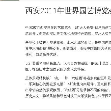
西安2011年世界园艺博览
中国2011西安世界园艺博览会，以“天人长安•创意自
筑背景，彰显西安历史文化和地域特色韵味，展示人类
基地位于被称为华夏故都、山水之城的西安，是中国内陆
其中水域面积188公顷，西临灞河，南接中国铁路大动
便利，自然条件优越。
设计着重体现绿色生态、人与自然和谐统一的设计理念
区，彰显山水之城西安的历史人文特色。
总体景观结构以“一轴、一带、六组团”将诸多功能区和
一系列核心的游览景点沿“一轴”由北向南延伸，重点阐释
出亲切自然的景观氛围，“六组团”分别承担不同的功能
历史人文、异域风情和绿色科技三大景观特色，位于园