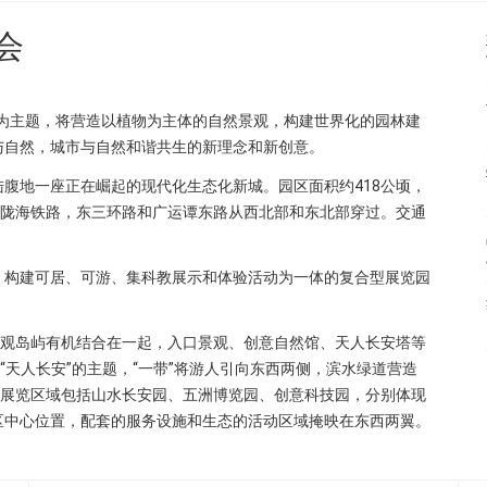
会
然”为主题，将营造以植物为主体的自然景观，构建世界化的园林建
与自然，城市与自然和谐共生的新理念和新创意。
腹地一座正在崛起的现代化生态化新城。园区面积约418公顷，
脉陇海铁路，东三环路和广运谭东路从西北部和东北部穿过。交通
，构建可居、可游、集科教展示和体验活动为一体的复合型展览园
景观岛屿有机结合在一起，入口景观、创意自然馆、天人长安塔等
“天人长安”的主题，“一带”将游人引向东西两侧，滨水绿道营造
，展览区域包括山水长安园、五洲博览园、创意科技园，分别体现
区中心位置，配套的服务设施和生态的活动区域掩映在东西两翼。