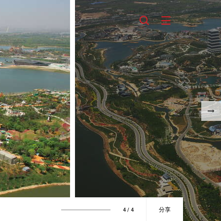
分享
4
/ 4