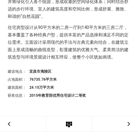
并将绿化引入各个组团，形成双重的空间绿化体系；同时结合舒
适的步行环境、宜人的建筑高度和空间比例，形成舒展、雅致、
和谐的“自然花园”。
住宅房型设计从90平方米的二房一厅到140平方米的三房二厅，
基本覆盖了各种经典户型，提供丰富的产品选择和满足不同的定
位需求。立面设计采用现代的手法与古典元素向结合，在建筑立
面上形成流畅的曲线造型，彰显建筑的优雅大气。柔美简洁的建
筑造型与环境景观设计相互呼应，使整个小区犹如画境。
建设地点：
宜昌市夷陵区
占地面积：
76735.76平方米
建筑面积：
24.10万平方米
获奖信息：
2015年教育部优秀住宅设计二等奖