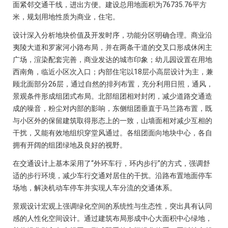
面紧邻交通干线，进出方便。建设总用地面积为76735.76平方
米，规划用地性质为商业，住宅。
设计深入分析地块价值及开发时序，功能分区明确合理。商业沿
夷陵大道和罗家河小路布局，并在两条干道的交叉口形成休闲主
广场，渲染配套完善，商业发达的城市印象；幼儿园设置在用地
西南角，临近小区次入口；内部住宅以18层小高层设计为主，兼
顾北面部分26层，通过自然的排列布置，充分利用日照，通风，
景观条件形成组团式布局。北部组团相对封闭，减少道路交通造
成的噪音，粉尘对内部的影响，东侧组团垂直于马兰路布置，既
与小区外的保留建筑取得形态上的一致，山墙面相对减少互相的
干扰，又能有效地组织穿堂风通过。各组团面向地块中心，各自
拥有开阔的组团绿地及良好的视野。
在交通设计上基本采用了“外环车行，环内步行”的方式，强调舒
适的步行环境，减少车行交通对居住的干扰。沿路布置地面停车
场地，解决机动车停车并实现人车分流的交通体系。
景观设计宏观上强调绿化空间的系统性与生态性，突出具有认同
感的人性化空间设计。通过建筑布局形成中心大面积中心绿地，