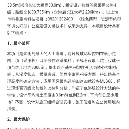
33.5m(崇启长江大桥宽33.0m)，桥涵设计荷载等级采用公路-I
级，路线全长30.735Km（含崇启长江大桥2.296Km）。以上海
市科委重点科技项目（08201202400）《绿色两型（资源节约型
环境友好型）公路建设关键技术》成果为支撑，本项目设计具有
以下特点：
1、最小破坏
本项目是崇明岛最大的人工廊道，对环境破坏应控制在最小范
围。项目采用长江口细砂作路基填料，全线不设取土坑，仅此一
项节约土地约3000亩；提出以路基累积塑性变形为核心控制指
标，从湿度状态、模量衰减、塑性变形累积等方面，得出路基合
理高度的确定方法，应用国际最先进的加速加载设备MLS66，通
过现场百万级次加载的监控和分析，印证了低路堤设计方法的科
学性，设计平均填土高度由3.6m降低到2.2m，平均每公里少用
地3.75亩；设计对施工组织合理安排，施工便道均在公路用地内
辟筑。
2、最大保护