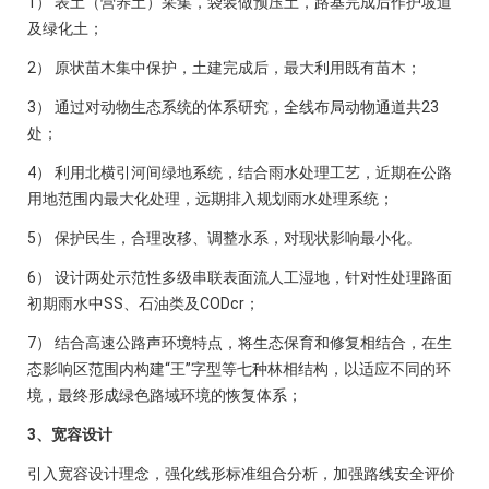
1） 表土（营养土）采集，袋装做预压土，路基完成后作护坡道
及绿化土；
2） 原状苗木集中保护，土建完成后，最大利用既有苗木；
3） 通过对动物生态系统的体系研究，全线布局动物通道共23
处；
4） 利用北横引河间绿地系统，结合雨水处理工艺，近期在公路
用地范围内最大化处理，远期排入规划雨水处理系统；
5） 保护民生，合理改移、调整水系，对现状影响最小化。
6） 设计两处示范性多级串联表面流人工湿地，针对性处理路面
初期雨水中SS、石油类及CODcr；
7） 结合高速公路声环境特点，将生态保育和修复相结合，在生
态影响区范围内构建“王”字型等七种林相结构，以适应不同的环
境，最终形成绿色路域环境的恢复体系；
3、宽容设计
引入宽容设计理念，强化线形标准组合分析，加强路线安全评价