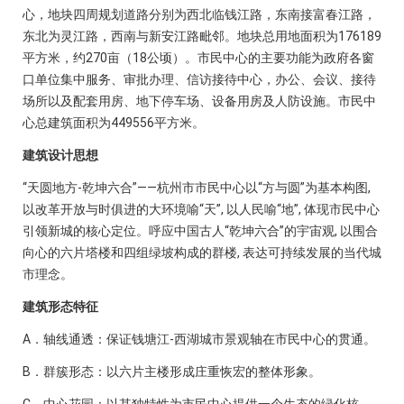
心，地块四周规划道路分别为西北临钱江路，东南接富春江路，
东北为灵江路，西南与新安江路毗邻。地块总用地面积为176189
平方米，约270亩（18公顷）。市民中心的主要功能为政府各窗
口单位集中服务、审批办理、信访接待中心，办公、会议、接待
场所以及配套用房、地下停车场、设备用房及人防设施。市民中
心总建筑面积为449556平方米。
建筑设计思想
“天圆地方-乾坤六合”——杭州市市民中心以“方与圆”为基本构图,
以改革开放与时俱进的大环境喻“天”, 以人民喻“地”, 体现市民中心
引领新城的核心定位。呼应中国古人“乾坤六合”的宇宙观, 以围合
向心的六片塔楼和四组绿坡构成的群楼, 表达可持续发展的当代城
市理念。
建筑形态特征
A．轴线通透：保证钱塘江-西湖城市景观轴在市民中心的贯通。
B．群簇形态：以六片主楼形成庄重恢宏的整体形象。