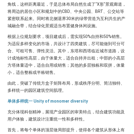
角线，这样距离最近，于是总体布局自然生成了"X形"景观廊道，
将周边的居住小区和规划中的CBD、中央公园、BRT、公交站等
紧密联系起来。同时将北侧退界30米的绿带营造为互利共生的产
城融合带，结合绿化景观适当布置健身休闲设施。
根据上位规划要求，项目建成后，需实现50%自持和50%销售。
为适应多样变化的市场，共设计了四类建筑，尽可能做到可分可
合、可租可售、弹性灵活。其中，东塔和西塔临近城市道路，设
计成地标性高层，由于体量大，适合自持并出租；中部的小高层
方塔体量适中，适合自用或销售；其他的多层独栋和双拼，体量
小，适合整栋或半栋销售。
由此，突破了传统方盒子矩阵布局，形成秩序分明、简洁独特、
多样统一的园区建筑空间肌理。
单体多样统一 Unity of monomer diversity
充分体现科创精神，展现产业园区的审美特点，结合建筑功能及
用户体验，建筑设计注重统一性和多样性。
首先，将每个单体的顶层做局部提升，使得各个建筑从形体上有