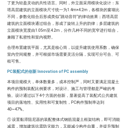
了更为轻盈灵动的共性语言。同时，外立面采用模块化设计：东
塔高层建筑的立面模块尺寸统一为1.4m×4.2m，各模块的窗墙比
不同，参数化组合后形成类似“跳动音符”的律动效果；西塔高层
建筑的立面模块通过组合，形成了旋转上升的韵律；多层建筑的
立面模块宽度由1.05m至4.2m，分作几种不同的宽窄进行组合，
兼顾了私密性和室内视野。
合理布置建筑平面，尤其是核心筒，以提升建筑使用系数，确保
室内空间规整，并可根据市场需要灵活分隔，实现可分可合、可
租可售。
PC装配式的创新 Innovation of PC assembly
本项目规模大，单体数量多，成本控制严，同时又要满足混凝土
构件的预制装配比例要求，对设计、施工与管理都是严峻的考
验。设计通过以下4个方面的创新，显著提高了装配式公共建筑
项目的落地性、实用性和可复制性，PC构件预制率达到
40~47%。
① 设置黏滞阻尼器的装配整体式钢筋混凝土框架结构，即可消能
减震，增加建筑抗震防灾能力，又能减少构件自重，并提升预制