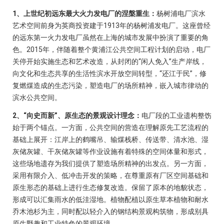
1、上世纪初远东最大火力发电厂的涅槃重生：
杨树浦电厂滨水
艺术空间前身为英商投资建于1913年的杨树浦发电厂。这座曾经
的远东第一火力发电厂虽然在上海的城市发展中扮演了重要的角
色。2015年，伴随着整个黄浦江公共空间工程计划的启动，电厂
关停开始实施生态和艺术改造，从封闭的“闲人免入”生产岸线，
向文化和生态共享的生活性滨水开放空间转型，“还江于民”，修
复燃煤造成的生态污染，塑造电厂的场所精神，嵌入城市律动的
滨水公共空间。
2、“向史而新”、原生态的景观设计理念：
电厂段的工业遗构整饬
始于两个锚点。一方面，公共空间的营造在理解原先工艺流程的
基础上展开：江岸上的鹤嘴吊、输煤栈桥、传送带、清水池、湿
灰储灰罐、干灰储灰罐等作业设施有着特殊的空间体量和形式，
这些场地遗存为我们提供了塑造场所精神的出发点。另一方面，
采用有限介入、低冲击开发的策略，在尊重原有厂区空间基础和
原生形态的基础上进行生态修复改造。保留了原本的地貌状态，
形成可以汇集雨水的低洼湿地。植物配植以原生草本植物和耐水
乔木池杉为主，同时配以轻介入的钢结构景观构筑物，形成别具
原生野趣和工业特色的景观环境。