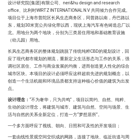
设计研究院(集团)有限公司、neri&hu design and research
office、比利时WIRTZ INTERNATIONAL N.V 共同倾力合作完成。
项目位于上海市普陀区长风生态商务区，同普路以南，丹巴路以
东，规划30米宽公共绿化带以西，现状上海汽车有色铸造总厂以
北。用地分为两个地块，分别为三类居住用地和基础教育设施
（幼儿园）用地。
长风生态商务区的整体规划跳脱了传统纯粹CBD的规划设计，回
应了现代都市规划的潮流，重新定义生活形态与工作的关系，强
调社区居住、工作与商业发展的均衡，进而创造更人性化的综合
城市区块。本项目的设计必须呼应这样超前先进的规划概念，以
创造一个生活机能和环境品质都支持这种核心价值的建筑为出发
点。
设计理念：
“不为奢华，只为共鸣”，项目以简约、自然、纯粹、
生动的设计理念，将建筑与城市、建筑与自然、空间与场景、生
活与自然的关系全新定位，打造一方“梦想居所”。
一个多方面呼应了视线、朝向、日照和可及性的开发项目；
一套由线性景观空间交织成的网路，连接了地块、临近街道与周