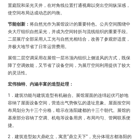
置庭院和采光天井，在对角线位置打通视廊以突出空间纵深感，
使空间布局达成动态的均衡。
节能创新：
将自然光作为展馆设计的重要特色。公共空间围绕中
央大厅组织自然采光，并成为空间转折与流线组织的重要手段。
二层展厅全部采用人工光与自然光相结合，改善了参观舒适度，
并极大地节省了日常运营费用。
展馆二层空调采用在展馆一层吊顶内组织上侧送风的方式，既保
障了空调效能，又节省了设备空间，为展厅空间利用提供了较大
的灵活性。
宏伟独特、内涵丰富的造型处理：
1．建筑功能与建筑造型有机融合。展馆屋面的连绵起伏巧妙地
容纳了屋面设备空间，营造出气势恢弘的遗址意象。屋面按空间
布局划分为十三个分格，暗示在洛阳建都的十三个朝代。展馆的
基座部分容纳了空调、机电等设备用房，布局均匀、管网联系便
捷。
2．建筑造型如大鼎屹立，寓意“鼎立天下”，充分体现古都洛阳的