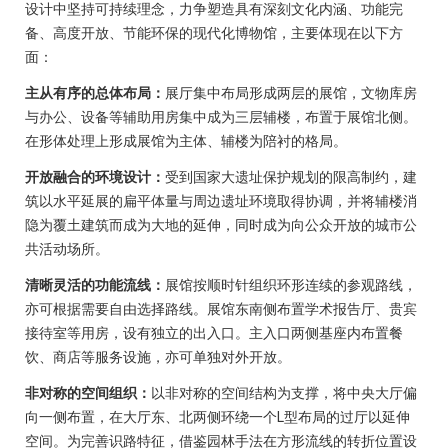
设计中坚持可持续理念，力争塑造具有深刻文化内涵、功能完
备、高度开放、节能环保的现代化博物馆，主要体现在以下方
面：
主从有序的总体布局：
展厅集中布局形成两层的展馆，文物库房
与办公、设备等辅助用房集中成为三层辅楼，布置于展馆北侧。
在形体处理上形成展馆为主体、辅楼为陪衬的格局。
开放融合的环境设计：
受到国家大遗址保护规划的限高制约，建
筑以水平延展的扁平体量与周边遗址环境取得协调，并将辅楼消
隐为覆土建筑而成为大地的延伸，同时成为向公众开放的城市公
共活动场所。
清晰灵活的功能流线：
展馆按顺时针组织环形连续的参观路线，
亦可根据需要自由选择路线。展馆东南侧布置学术报告厅、贵宾
接待室等用房，设有独立的出入口。主入口两侧基座内布置餐
饮、商店等服务设施，亦可单独对外开放。
非对称的空间组织：
以非对称的空间结构为支撑，将中央大厅偏
向一侧布置，在大厅东、北两侧环绕一个L型布局的过厅以延伸
空间。为完善识路特征，借鉴园林手法在方形流线的转折位置设