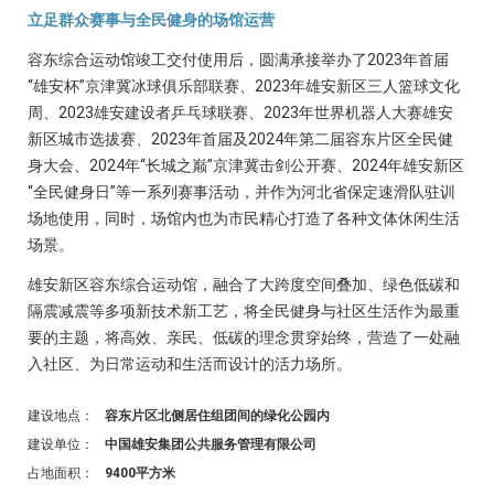
立足群众赛事与全民健身的场馆运营
容东综合运动馆竣工交付使用后，圆满承接举办了2023年首届
“雄安杯”京津冀冰球俱乐部联赛、2023年雄安新区三人篮球文化
周、2023雄安建设者乒乓球联赛、2023年世界机器人大赛雄安
新区城市选拔赛、2023年首届及2024年第二届容东片区全民健
身大会、2024年“长城之巅”京津冀击剑公开赛、2024年雄安新区
“全民健身日”等一系列赛事活动，并作为河北省保定速滑队驻训
场地使用，同时，场馆内也为市民精心打造了各种文体休闲生活
场景。
雄安新区容东综合运动馆，融合了大跨度空间叠加、绿色低碳和
隔震减震等多项新技术新工艺，将全民健身与社区生活作为最重
要的主题，将高效、亲民、低碳的理念贯穿始终，营造了一处融
入社区、为日常运动和生活而设计的活力场所。
建设地点：
容东片区北侧居住组团间的绿化公园内
建设单位：
中国雄安集团公共服务管理有限公司
占地面积：
9400平方米