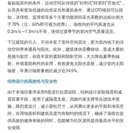
备贴临室外的条件，运动空间从传统的“封闭式”转变到“开放式”，
从而具有更加优越的自然采光和通风条件。通过CFD模拟可以得
知，冰球馆、篮球馆等多个主要功能房间采光系数的达标比例大
于70%（注：60%即可视为优秀）。场馆内的平均风速也从
0.2m/s ~1.3m/s不等，使得过渡季节的室内空气质量适宜。
下沉庭院的引入，不但丰富了室外空间层次，更为室内地下的活
动空间带来通风与阳光。此外，建筑体块层叠错动，形成大量的
悬挑与架空，创造丰富的遮阳和阴影空间，大大降低夏季热辐
射。外墙遮阳构件的采用，有效避免太阳光直射，减少室内太阳
辐射，年累计辐射量相比减少近34.6%。
结构设计的高效性与安全性
由于本项目要求采用9度进行抗震设防，结构设计采取隔震和减
震双重手段，使用了减隔震支座、屈曲约束支撑等先进技术措
施，降烈度设计，减小梁柱尺寸，从而腾出更多的平面和净高空
间，在用地面积和建筑高度均有制约的情况下，确保了场馆在提
供高效的健身体验的同时，也能够为社区居民提供最高水平的安
全保障。