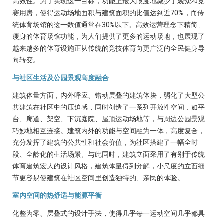
高效性。为了实现这一目标，功能上最大限度地减少了观众和竞
赛用房，使得运动场地面积与建筑面积的比值达到近70%，而传
统体育场馆的这一数值通常在30%以下。高效运营理念下精简、
瘦身的体育场馆功能，为人们提供了更多的运动场地，也展现了
越来越多的体育设施正从传统的竞技体育向更广泛的全民健身导
向转变。
与社区生活及公园景观高度融合
建筑体量方面，内外呼应、错动层叠的建筑体块，弱化了大型公
共建筑在社区中的压迫感，同时创造了一系列开放性空间，如平
台、廊道、架空、下沉庭院、屋顶运动场地等，与周边公园景观
巧妙地相互连接。建筑内外的功能与空间融为一体，高度复合，
充分发挥了建筑的公共性和社会价值，为社区搭建了一幅全时
段、全龄化的生活场景。与此同时，建筑立面采用了有别于传统
体育建筑宏大的设计风格，建筑体量得到分解，小尺度的立面细
节更容易使建筑在社区空间里创造独特的、亲民的体验。
室内空间的热舒适与能源平衡
化整为零、层叠式的设计手法，使得几乎每一运动空间几乎都具