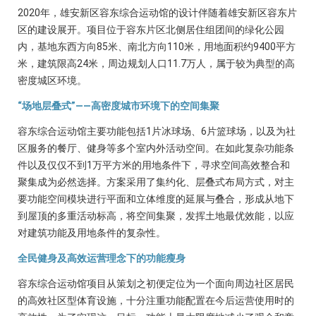
2020年，雄安新区容东综合运动馆的设计伴随着雄安新区容东片
区的建设展开。项目位于容东片区北侧居住组团间的绿化公园
内，基地东西方向85米、南北方向110米，用地面积约9400平方
米，建筑限高24米，周边规划人口11.7万人，属于较为典型的高
密度城区环境。
“场地层叠式”——高密度城市环境下的空间集聚
容东综合运动馆主要功能包括1片冰球场、6片篮球场，以及为社
区服务的餐厅、健身等多个室内外活动空间。在如此复杂功能条
件以及仅仅不到1万平方米的用地条件下，寻求空间高效整合和
聚集成为必然选择。方案采用了集约化、层叠式布局方式，对主
要功能空间模块进行平面和立体维度的延展与叠合，形成从地下
到屋顶的多重活动标高，将空间集聚，发挥土地最优效能，以应
对建筑功能及用地条件的复杂性。
全民健身及高效运营理念下的功能瘦身
容东综合运动馆项目从策划之初便定位为一个面向周边社区居民
的高效社区型体育设施，十分注重功能配置在今后运营使用时的