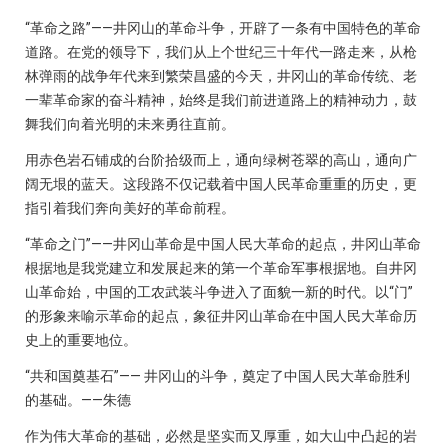
“革命之路”——井冈山的革命斗争，开辟了一条有中国特色的革命
道路。在党的领导下，我们从上个世纪三十年代一路走来，从枪
林弹雨的战争年代来到繁荣昌盛的今天，井冈山的革命传统、老
一辈革命家的奋斗精神，始终是我们前进道路上的精神动力，鼓
舞我们向着光明的未来勇往直前。
用赤色岩石铺成的台阶拾级而上，通向绿树苍翠的高山，通向广
阔无垠的蓝天。这段路不仅记载着中国人民革命重重的历史，更
指引着我们奔向美好的革命前程。
“革命之门”——井冈山革命是中国人民大革命的起点，井冈山革命
根据地是我党建立和发展起来的第一个革命军事根据地。自井冈
山革命始，中国的工农武装斗争进入了面貌一新的时代。以“门”
的形象来喻示革命的起点，象征井冈山革命在中国人民大革命历
史上的重要地位。
“共和国奠基石”—— 井冈山的斗争，奠定了中国人民大革命胜利
的基础。——朱德
作为伟大革命的基础，必然是坚实而又厚重，如大山中凸起的岩