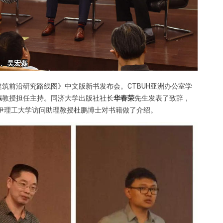
筑前沿研究路线图》中文版新书发布会。CTBUH亚洲办公室学
栋
教授担任主持。同济大学出版社社长
华春荣
先生发表了致辞，
诺伊理工大学访问助理教授杜鹏
博士对书籍做了介绍。