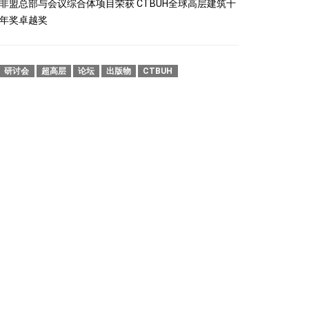
非盟总部与会议综合体项目荣获 CTBUH全球高层建筑十
年奖卓越奖
研讨会
超高层
论坛
出版物
CTBUH