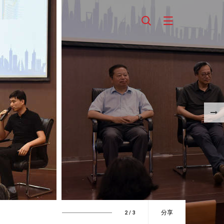
分享
3
/ 3