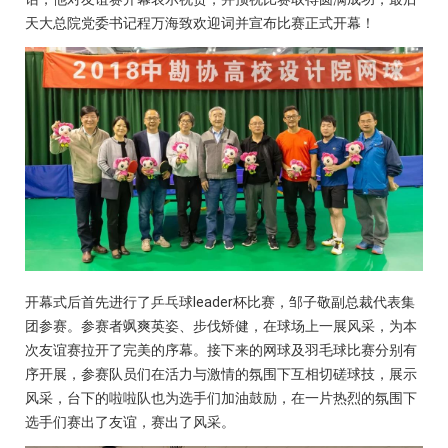
天大总院党委书记程万海致欢迎词并宣布比赛正式开幕！
开幕式后首先进行了乒乓球leader杯比赛，邹子敬副总裁代表集
团参赛。参赛者飒爽英姿、步伐矫健，在球场上一展风采，为本
次友谊赛拉开了完美的序幕。接下来的网球及羽毛球比赛分别有
序开展，参赛队员们在活力与激情的氛围下互相切磋球技，展示
风采，台下的啦啦队也为选手们加油鼓励，在一片热烈的氛围下
选手们赛出了友谊，赛出了风采。