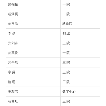
施锦岳
一 院
杨添翼
二 院
刘玉民
轨道院
李 鼎
都 城
郑剑锋
三 院
皮英俊
一 院
沙全治
三 院
宇 露
三 院
柳 珊
三 院
王程韦
数字中心
程其珏
三 院