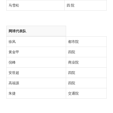
马雪松
四 院
网球代表队
徐风
都市院
黄金甲
四院
倪峰
商业院
安世超
四院
高福源
四院
朱捷
交通院