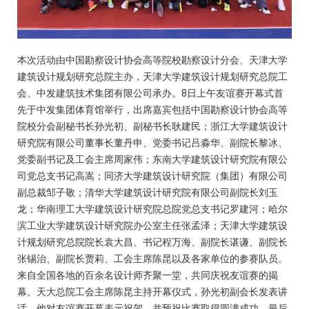
本次活动由中国勘察设计协会高等院校勘察设计分会、天津大学
建筑设计规划研究总院主办，天津大学建筑设计规划研究总院工
会、中发建筑技术集团有限公司承办。8日上午友谊赛开幕式首
先于中发集团体育馆举行，出席嘉宾包括中国勘察设计协会高等
院校分会副秘书长孙光初、副秘书长耿建民；浙江大学建筑设计
研究院有限公司董事长董丹申、党委书记吕淼华、副院长黎冰、
党委副书记及工会主席周家伟；东南大学建筑设计研究院有限公
司党总支书记高嵩；同济大学建筑设计研究院（集团）有限公司
副总裁邹子敬；清华大学建筑设计研究院有限公司副院长刘玉
龙；华南理工大学建筑设计研究院总院党总支书记罗建河；哈尔
滨工业大学建筑设计研究院办公室主任张孟泽；天津大学建筑设
计规划研究总院院长袁大昌、书记程万海、副院长谌谦、副院长
张锡治、副院长贾莉、工会主席陈昆以及各家单位的参赛队员。
来自全国各地的百余名设计师齐聚一堂，共同庆祝友谊赛的揭
幕。天大总院工会主席陈昆主持开幕仪式，孙光初副会长发表讲
话，他对友谊赛开幕表示祝贺，并预祝比赛取得圆满成功，最后