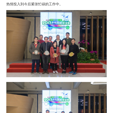
热情投入到今后紧张忙碌的工作中。