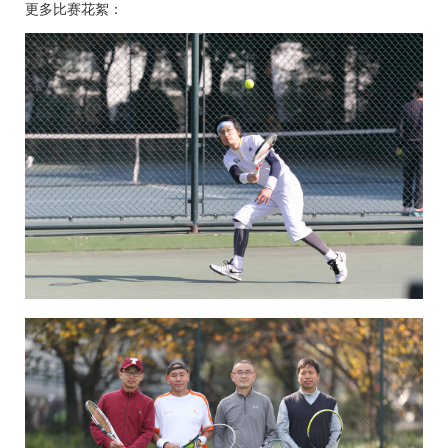
更多比赛花絮：