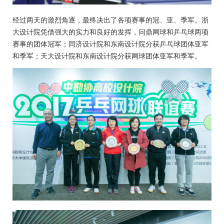
经过两天的激烈角逐，最终决出了各项赛事的冠、亚、季军。浙
大设计院凭借强大的实力和良好的发挥，问鼎网球和乒乓球两项
赛事的团体冠军；同济设计院和东南设计院分获乒乓球团体亚军
和季军；天大设计院和东南设计院分获网球团体亚军和季军。