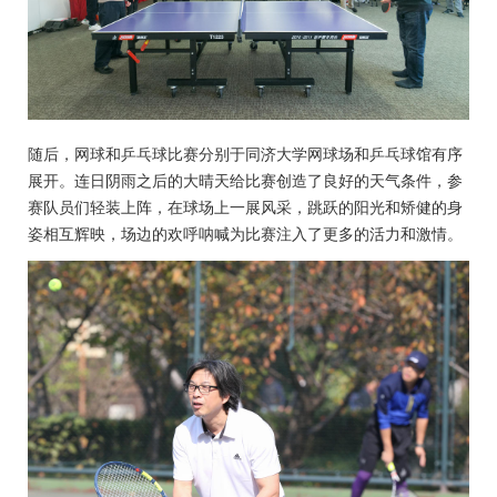
随后，网球和乒乓球比赛分别于同济大学网球场和乒乓球馆有序
展开。连日阴雨之后的大晴天给比赛创造了良好的天气条件，参
赛队员们轻装上阵，在球场上一展风采，跳跃的阳光和矫健的身
姿相互辉映，场边的欢呼呐喊为比赛注入了更多的活力和激情。