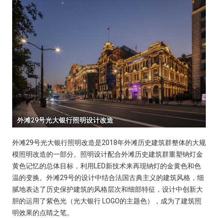
外滩29号光大银行照明改造是2018年外滩历史建筑群整体的大规
模照明改造的一部分。照明设计配合外滩历史建筑群重塑钠灯金
黄色记忆的总体目标，利用LED新技术来再现钠灯的金黄色和色
温的变换。外滩29号的设计中结合法国古典主义的建筑风格，细
腻地表达了历史保护建筑的风格层次和细部特征，设计中创新大
胆的运用了紫色光（光大银行 LOGO的主题色），成为了建筑照
明效果的点睛之笔。