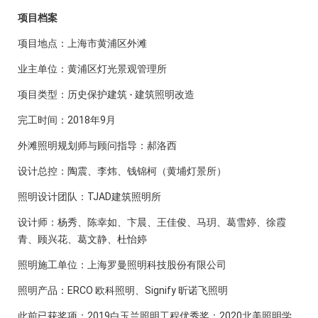
项目档案
项目地点：上海市黄浦区外滩
业主单位：黄浦区灯光景观管理所
项目类型：历史保护建筑 - 建筑照明改造
完工时间：2018年9月
外滩照明规划师与顾问指导：郝洛西
设计总控：陶震、李炜、钱锦柯（黄埔灯景所）
照明设计团队：TJAD建筑照明所
设计师：杨秀、陈幸如、卞晨、王佳俊、马玥、葛雪婷、徐霞
青、顾兴花、葛文静、杜怡婷
照明施工单位：上海罗曼照明科技股份有限公司
照明产品：ERCO 欧科照明、Signify 昕诺飞照明
此前已获奖项：2019白玉兰照明工程优秀奖；2020北美照明学