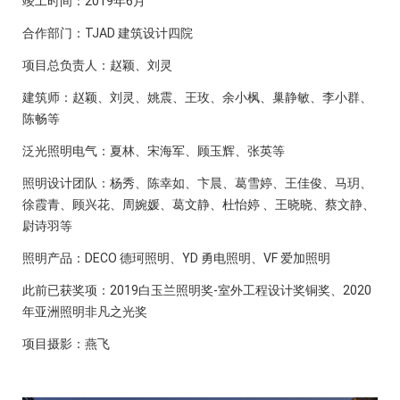
竣工时间：2019年6月
合作部门：TJAD 建筑设计四院
项目总负责人：赵颖、刘灵
建筑师：赵颖、刘灵、姚震、王玫、余小枫、巢静敏、李小群、
陈畅等
泛光照明电气：夏林、宋海军、顾玉辉、张英等
照明设计团队：杨秀、陈幸如、卞晨、葛雪婷、王佳俊、马玥、
徐霞青、顾兴花、周婉媛、葛文静、杜怡婷 、王晓晓、蔡文静、
尉诗羽等
照明产品：DECO 德珂照明、YD 勇电照明、VF 爱加照明
此前已获奖项：2019白玉兰照明奖-室外工程设计奖铜奖、2020
年亚洲照明非凡之光奖
项目摄影：燕飞