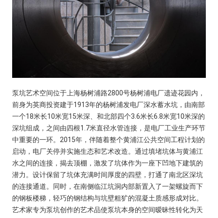
泵坑艺术空间位于上海杨树浦路2800号杨树浦电厂遗迹花园内，
前身为英商投资建于1913年的杨树浦发电厂深水蓄水坑，由南部
一个18米长10米宽15米深、和北部四个3.6米长6.8米宽10米深的
深坑组成，之间由四根1.7米直径水管连接，是电厂工业生产环节
中重要的一环。2015年，伴随着整个黄浦江公共空间工程计划的
启动，电厂关停并实施生态和艺术改造。通过填堵坑体与黄浦江
水之间的连接，揭去顶棚，激发了坑体作为一座下凹地下建筑的
潜力。设计保留了坑体充满时间厚度的四壁，打通了南北区深坑
的连接通道。同时，在南侧临江坑洞内部新置入了一架螺旋而下
的钢板楼梯，轻巧的钢结构与坑壁粗犷的混凝土质感形成对比。
艺术家专为泵坑创作的艺术品使泵坑本身的空间暧昧性转化为天