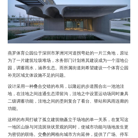
燕罗体育公园位于深圳市茅洲河河道拐弯处的一片三角地，原址
为了一片建筑垃圾堆场，水务部门计划将其建设成为一个湿地公
园，调蓄雨水，涵养生态。而所属街道则希望建设一个体育公园
补充区域文体设施不足的问题。
设计采用一种叠合交错的布局，以隆起的步道围合出一池池洼
地，在洼地之间连通生态滞留沟，洼地之中设置运动场同时兼具
二级调蓄功能，洼地之间的垄则复合了看台、驿站和风雨连廊的
功能。
这样的布局打破了孤立建筑物矗立于场地的单一关系，在复写这
一地区山脉与河流斑块状景观的同时，使城市功能与场地发生更
为密切的联络。交叠的网格向城市方向延伸，提供了广场、停车