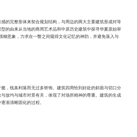
量感的完整形体来契合规划结构，与周边的两大主要建筑形成对等
原型的由来从当地的商周艺术品和中原历史建筑中探寻华夏原始审
”的模糊意象，力求在一瞥之间窥得文化记忆的神韵，并避免落入与
干脆，线条利落而无过多矫饰。建筑四周恰到好处的斜面与切口分
收与放均与城市对景有关，体现了对场所精神的尊重。建筑的生成
中逐渐清晰固化的过程。