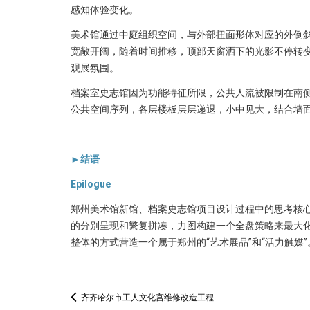
感知体验变化。
美术馆通过中庭组织空间，与外部扭面形体对应的外倒
宽敞开阔，随着时间推移，顶部天窗洒下的光影不停转变
观展氛围。
档案室史志馆因为功能特征所限，公共人流被限制在南
公共空间序列，各层楼板层层递退，小中见大，结合墙
►结语
Epilogue
郑州美术馆新馆、档案史志馆项目设计过程中的思考核
的分别呈现和繁复拼凑，力图构建一个全盘策略来最大
整体的方式营造一个属于郑州的“艺术展品”和“活力触媒”
齐齐哈尔市工人文化宫维修改造工程