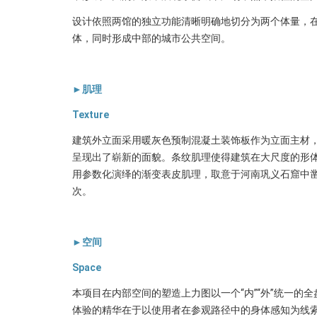
设计依照两馆的独立功能清晰明确地切分为两个体量，
体，同时形成中部的城市公共空间。
►肌理
Texture
建筑外立面采用暖灰色预制混凝土装饰板作为立面主材
呈现出了崭新的面貌。条纹肌理使得建筑在大尺度的形
用参数化演绎的渐变表皮肌理，取意于河南巩义石窟中
次。
►空间
Space
本项目在内部空间的塑造上力图以一个“内”“外”统一
体验的精华在于以使用者在参观路径中的身体感知为线