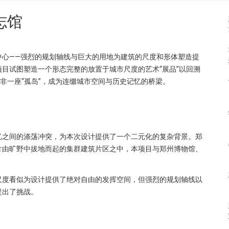
志馆
中心——强烈的规划轴线与巨大的用地为建筑的尺度和形体塑造提
目试图塑造一个形态完整的放置于城市尺度的艺术“展品”以回溯
非一座“孤岛”，成为连缀城市空间与历史记忆的桥梁。
忆之间的涤荡冲突，为本次设计提供了一个二元化的复杂背景。郑
片由旷野中拔地而起的集群建筑片区之中，本项目与郑州博物馆、
尺度看似为设计提供了绝对自由的发挥空间，但强烈的规划轴线以
提出了挑战。