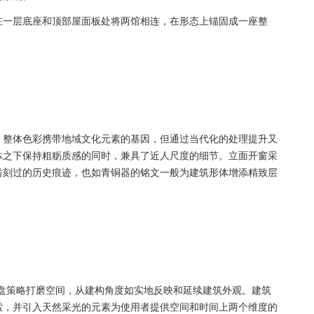
在一层底座和顶部屋面板处将两馆相连，在形态上锚固成一座整
，整体色彩携带地域文化元素的基因，但通过当代化的处理提升又
体之下保持粗粝质感的同时，兼具了近人尺度的细节。立面开窗采
凿刻过的历史痕迹，也如青铜器的铭文一般为建筑形体增添精致层
的全盘策略打磨空间，从建构角度如实地反映和延续建筑外观。建筑
索，并引入天然采光的元素为使用者提供空间和时间上两个维度的