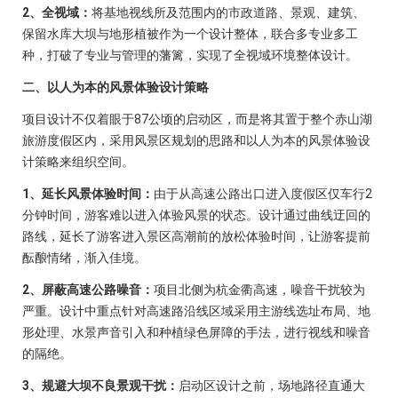
2、全视域：
将基地视线所及范围内的市政道路、景观、建筑、
保留水库大坝与地形植被作为一个设计整体，联合多专业多工
种，打破了专业与管理的藩篱，实现了全视域环境整体设计。
二、以人为本的风景体验设计策略
项目设计不仅着眼于87公顷的启动区，而是将其置于整个赤山湖
旅游度假区内，采用风景区规划的思路和以人为本的风景体验设
计策略来组织空间。
1、延长风景体验时间：
由于从高速公路出口进入度假区仅车行2
分钟时间，游客难以进入体验风景的状态。设计通过曲线迂回的
路线，延长了游客进入景区高潮前的放松体验时间，让游客提前
酝酿情绪，渐入佳境。
2、屏蔽高速公路噪音：
项目北侧为杭金衢高速，噪音干扰较为
严重。设计中重点针对高速路沿线区域采用主游线选址布局、地
形处理、水景声音引入和种植绿色屏障的手法，进行视线和噪音
的隔绝。
3、规避大坝不良景观干扰：
启动区设计之前，场地路径直通大