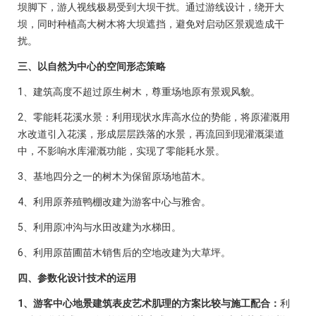
坝脚下，游人视线极易受到大坝干扰。通过游线设计，绕开大
坝，同时种植高大树木将大坝遮挡，避免对启动区景观造成干
扰。
三、以自然为中心的空间形态策略
1、建筑高度不超过原生树木，尊重场地原有景观风貌。
2、零能耗花溪水景：利用现状水库高水位的势能，将原灌溉用
水改道引入花溪，形成层层跌落的水景，再流回到现灌溉渠道
中，不影响水库灌溉功能，实现了零能耗水景。
3、基地四分之一的树木为保留原场地苗木。
4、利用原养殖鸭棚改建为游客中心与雅舍。
5、利用原冲沟与水田改建为水梯田。
6、利用原苗圃苗木销售后的空地改建为大草坪。
四、参数化设计技术的运用
1、游客中心地景建筑表皮艺术肌理的方案比较与施工配合：
利