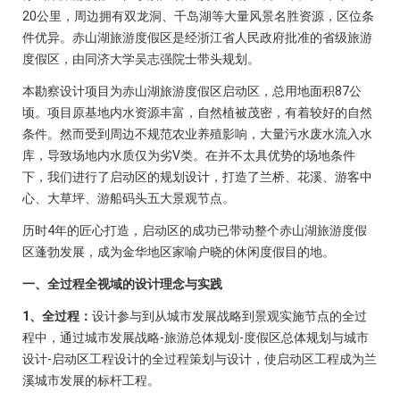
20公里，周边拥有双龙洞、千岛湖等大量风景名胜资源，区位条
件优异。赤山湖旅游度假区是经浙江省人民政府批准的省级旅游
度假区，由同济大学吴志强院士带头规划。
本勘察设计项目为赤山湖旅游度假区启动区，总用地面积87公
顷。项目原基地内水资源丰富，自然植被茂密，有着较好的自然
条件。然而受到周边不规范农业养殖影响，大量污水废水流入水
库，导致场地内水质仅为劣Ⅴ类。在并不太具优势的场地条件
下，我们进行了启动区的规划设计，打造了兰桥、花溪、游客中
心、大草坪、游船码头五大景观节点。
历时4年的匠心打造，启动区的成功已带动整个赤山湖旅游度假
区蓬勃发展，成为金华地区家喻户晓的休闲度假目的地。
一、全过程全视域的设计理念与实践
1、全过程：
设计参与到从城市发展战略到景观实施节点的全过
程中，通过城市发展战略-旅游总体规划-度假区总体规划与城市
设计-启动区工程设计的全过程策划与设计，使启动区工程成为兰
溪城市发展的标杆工程。