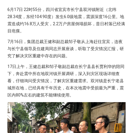
6月17日 22时55分，四川省宜宾市长宁县双河镇附近（北纬
28.34度，东经104.90度）发生6.0级地震，震源深度16公里。地
震造成约16.8万人受灾，2.2万户房屋倒塌损坏，昔日村落已经满
目疮痍。
7月16日，集团总裁王健和副总裁邹子敬从上海赶往宜宾，连夜
与长宁县领导及住建局同志开展座谈，听取了受灾情况汇报，研
究了解决灾区重建中存在的问题。
17日上午，王健总裁和邹子敬副总裁在长宁县县长贾利华的陪同
下，奔赴震中所在地双河镇开展调研，深入到灾区现场详细查
看，仔细询问受灾情况，了解灾区重建需求。双河镇是长宁老县
城所在地，已经具有千年历史，在本次地震中受损最为严重，震
区内80%左右的建筑不能继续使用。